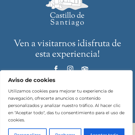
Ven a visitarnos ¡disfruta de
esta experiencia!



Aviso de cookies
info@castillodesantiago.com

Utilizamos cookies para mejorar tu experiencia de
navegación, ofrecerte anuncios o contenido
(+34) 956 92 35 00

personalizados y analizar nuestro tráfico. Al hacer clic
en "Aceptar todo", das tu consentimiento para el uso de
(+34) 637 83 48 46
cookies.
Copyright © 2025 Castillo de Santiago – Todos los derechos
reservados