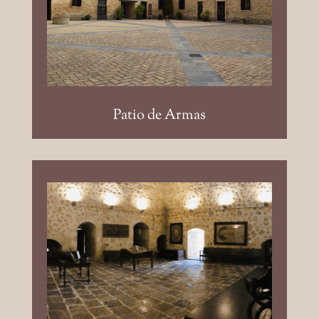
cuadrangular y abierto con
disponibilidad de colocar una carpa.
Aforos: Banquete 500pax / Coctel
750pax
Patio de Armas
Aula Maior y Planta baja Torre
del Homenaje: 120 y 50 m²,
respectivamente, de forma
ovalada y circular; ambas
cubiertas.