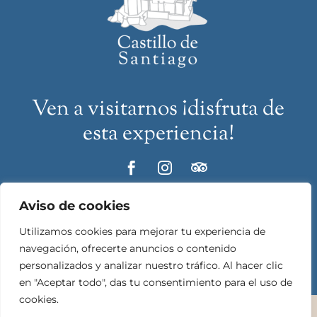
Ven a visitarnos ¡disfruta de
esta experiencia!



Aviso de cookies
info@castillodesantiago.com

Utilizamos cookies para mejorar tu experiencia de
navegación, ofrecerte anuncios o contenido
(+34) 956 92 35 00

personalizados y analizar nuestro tráfico. Al hacer clic
(+34) 637 83 48 46
en "Aceptar todo", das tu consentimiento para el uso de
cookies.
Copyright © 2025 Castillo de Santiago – Todos los derechos