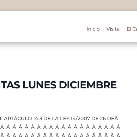
Inicio
Visita
El C
ITAS LUNES DICIEMBRE
ARTÁCULO 14.3 DE LA LEY 14/2007 DE 26 DEÂ
 Â Â Â Â Â Â Â Â Â Â Â Â Â Â Â Â Â Â Â Â
 Â Â Â Â Â Â Â Â Â Â Â Â Â Â Â Â Â Â Â Â